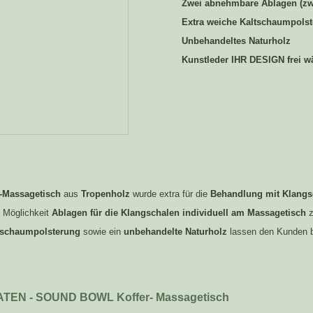
Zwei abnehmbare Ablagen (zwe
Extra weiche Kaltschaumpols
Unbehandeltes Naturholz
Kunstleder IHR DESIGN frei w
r-Massagetisch
aus
Tropenholz
wurde extra für die
Behandlung mit Klangs
e Möglichkeit
Ablagen für die Klangschalen individuell
am Massagetisch
tschaumpolsterung
sowie ein
unbehandelte Naturholz
lassen den Kunden 
EN - SOUND BOWL Koffer- Massagetisch