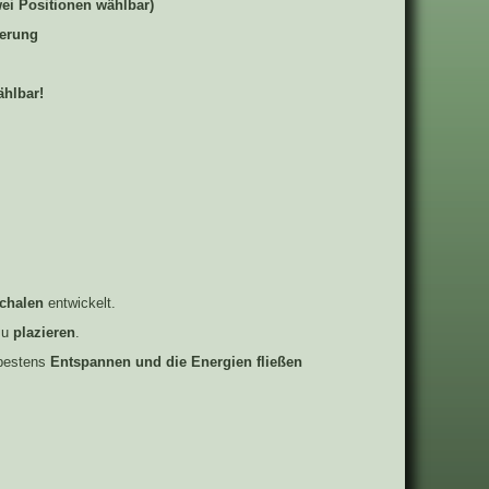
i Positionen wählbar)
terung
ählbar!
chalen
entwickelt.
zu
plazieren
.
bestens
Entspannen und die Energien fließen