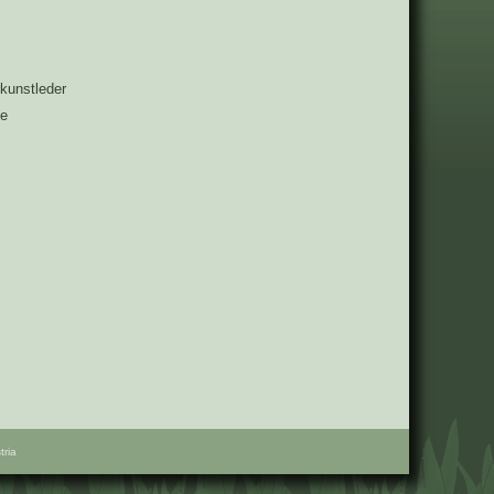
rkunstleder
ge
ria