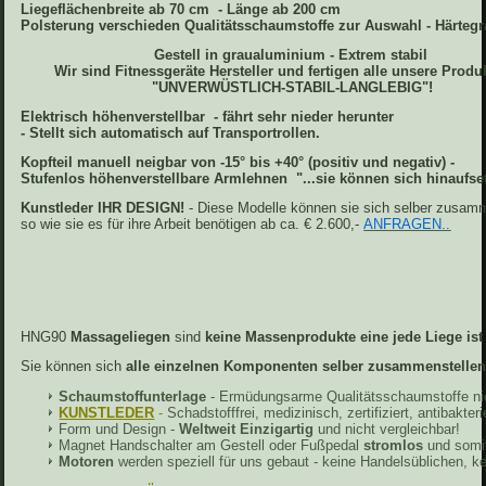
Liegeflächenbreite ab 70 cm - Länge ab 200 cm
Polsterung verschieden Qualitätsschaumstoffe zur Auswahl - Härtegr
Gestell in graualuminium -
Extrem stabil
Wir sind Fitnessgeräte Hersteller und fertigen alle unsere Produ
"UNVERWÜSTLICH-STABIL-LANGLEBIG"!
Elektrisch höhenverstellbar - fährt sehr nieder herunter
-
Stellt sich automatisch auf Transportrollen.
Kopfteil manuell neigbar von -15° bis +40° (positiv und negativ) -
Stufenlos höhenverstellbare Armlehnen "...sie können sich hinaufse
Kunstleder IHR DESIGN!
- Diese Modelle können sie sich selber zusamm
so wie sie es für ihre Arbeit benötigen ab ca. € 2.600,-
ANFRAGEN..
HNG90
Massageliegen
sind
keine Massenprodukte eine jede Liege ist 
Sie können sich
alle einzelnen Komponenten selber zusammenstelle
Schaumstoffunterlage
- Ermüdungsarme Qualitätsschaumstoffe nic
KUNSTLEDER
-
Schadstofffrei, medizinisch, zertifiziert, antibakter
Form und Design -
Weltweit Einzigartig
und nicht vergleichbar!
Magnet Handschalter am Gestell oder Fußpedal
stromlos
und somi
Motoren
werden speziell für uns gebaut - keine Handelsüblichen, kei