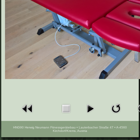
HNG90 Herwig Neumann Fitnessgerätebau • Lauterbacher Straße 47 • A-4560
Kirchdorf/Krems, Austria